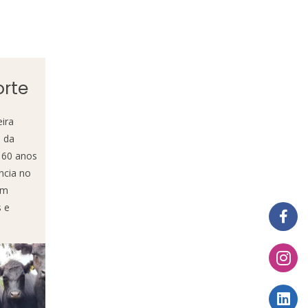
orte
eira
o da
 60 anos
ncia no
em
s e