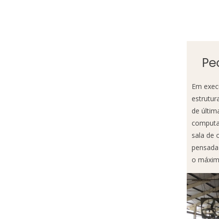
Pe
Em exec
estrutur
de últim
computad
sala de 
pensada 
o máximo