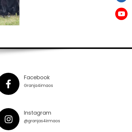
Facebook
Granja4imaos
Instagram
@granjas4irmaos