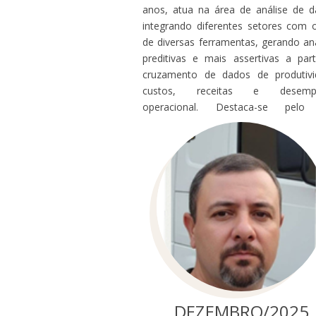
anos, atua na área de análise de d
integrando diferentes setores com 
de diversas ferramentas, gerando aná
preditivas e mais assertivas a part
cruzamento de dados de produtivi
custos, receitas e desemp
operacional. Destaca-se pelo
comprometimento, postura colaborat
constante busca por melhoria
agregam valor ao negócio, sen
profissional alinhado ao resultado
bem coletivo. Parabéns Luan!
DEZEMBRO/2025