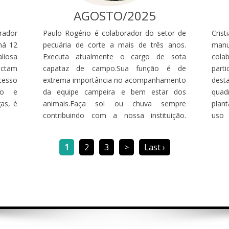
AGOSTO/2025
orador
Paulo Rogério é colaborador do setor de
Cris
há 12
pecuária de corte a mais de três anos.
manu
liosa
Executa atualmente o cargo de sota
cola
actam
capataz de campo.Sua função é de
parti
esso
extrema importância no acompanhamento
dest
ado e
da equipe campeira e bem estar dos
quad
as, é
animais.Faça sol ou chuva sempre
plan
contribuindo com a nossa instituição.
uso 
Parabéns Paulo, nos alegramos em telo
orgu
no nosso time!
1
2
3
>
Last ›