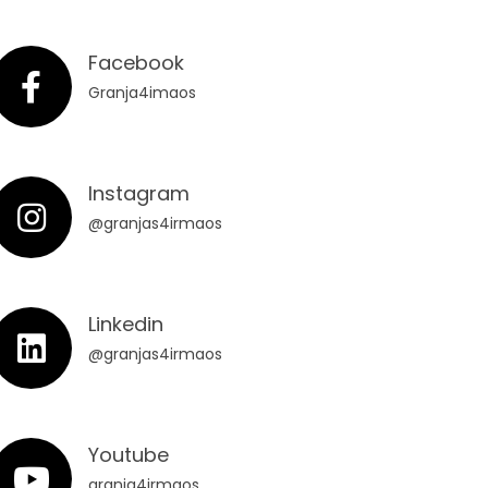
Facebook
Granja4imaos
Instagram
@granjas4irmaos
Linkedin
@granjas4irmaos
Youtube
granja4irmaos