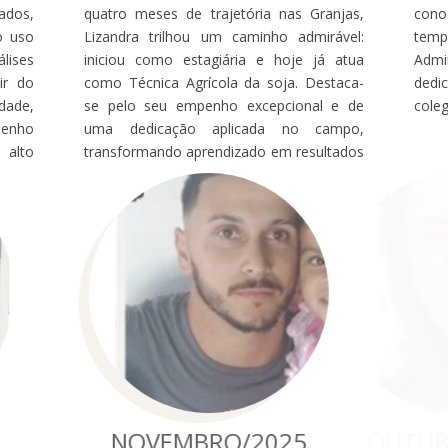
ados,
quatro meses de trajetória nas Granjas,
cono
o uso
Lizandra trilhou um caminho admirável:
temp
lises
iniciou como estagiária e hoje já atua
Admi
ir do
como Técnica Agrícola da soja. Destaca-
dedi
dade,
se pelo seu empenho excepcional e de
coleg
enho
uma dedicação aplicada no campo,
 alto
transformando aprendizado em resultados
iva e
reais. Desejamos à Lizandra uma ótima
s que
caminhada dentro da empresa.
do um
 e ao
NOVEMBRO/2025