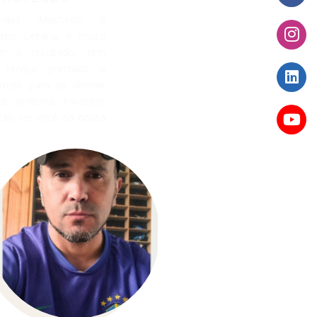
a Rosa Moraes Machedo é
boradora do setor Leitaria, é muito
rometida com o resultado, tem
os anos de serviço prestado a
jas, é um exemplo para as demais
gas do setor de ordenha. Parabéns
, é uma satisfação ter você na nossa
e!