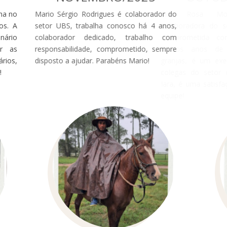
lha no
Mario Sérgio Rodrigues é colaborador do
Iar
os. A
setor UBS, trabalha conosco há 4 anos,
cola
nário
colaborador dedicado, trabalho com
comp
er as
responsabilidade, comprometido, sempre
muit
rios,
disposto a ajudar. Parabéns Mario!
gran
!
cole
Iara
equip