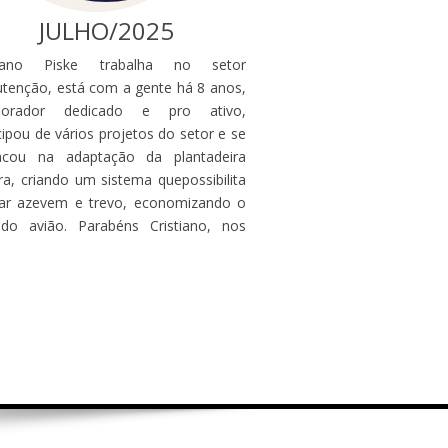
JULHO/2025
tiano Piske trabalha no setor
tenção, está com a gente há 8 anos,
borador dedicado e pro ativo,
cipou de vários projetos do setor e se
acou na adaptação da plantadeira
ra, criando um sistema quepossibilita
tar azevem e trevo, economizando o
do avião. Parabéns Cristiano, nos
lhamos de tê-lo conosco.